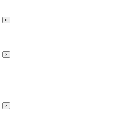
×
×
×